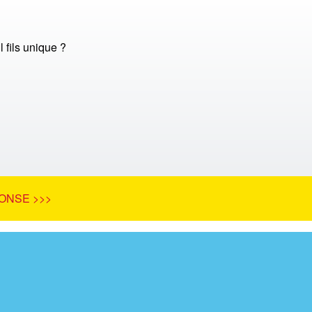
l fils unique ?
ONSE >>>