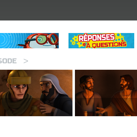
>
ISODE