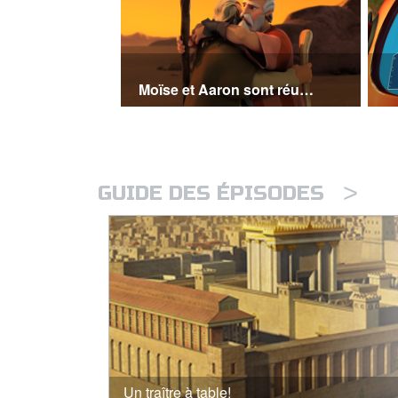
Moïse et Aaron sont réunis
>
GUIDE DES ÉPISODES
Un traître à table!