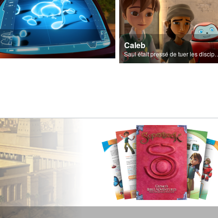
Caleb
Saul était pressé de tuer les di