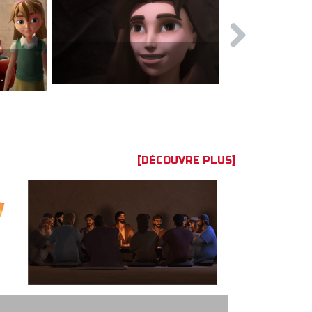
Les fléaux
sciples du Seigneur.
[DÉCOUVRE PLUS]