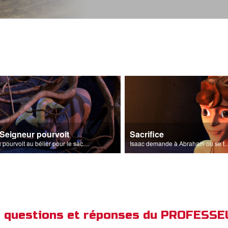
 Seigneur pourvoit
Sacrifice
Dieu pourvoit au bélier pour le sacrifice.
Isaac demande à Abraham où se trouve l'a
de questions et réponses du PROFESS