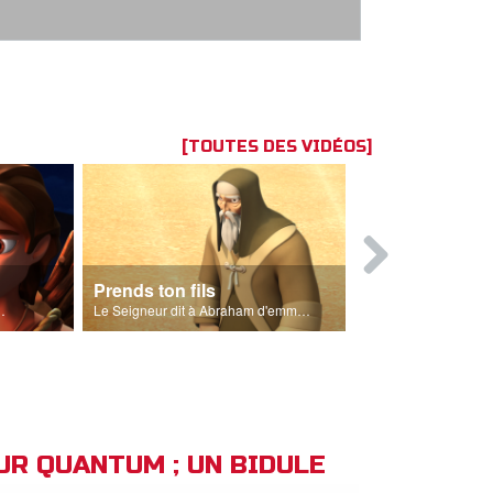
[TOUTES DES VIDÉOS]
Prends ton fils
Abraham
gneau pour le sacrifice.
Le Seigneur dit à Abraham d'emmener son fils à Moria.
EUR QUANTUM ; UN BIDULE