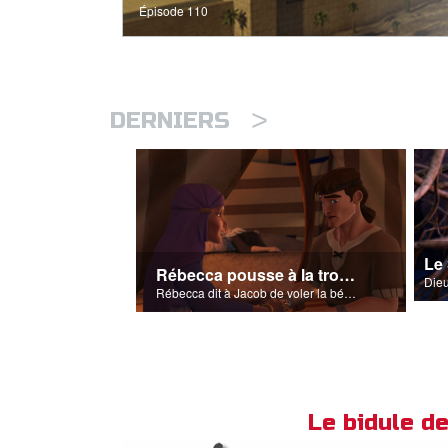
Épisode 110
>
DERNIERS
Le
Rébecca pousse à la tromperie
Rébecca dit à Jacob de voler la bénédiction qu'Isaac voulait accorder à Ésaü.
Le bidule 