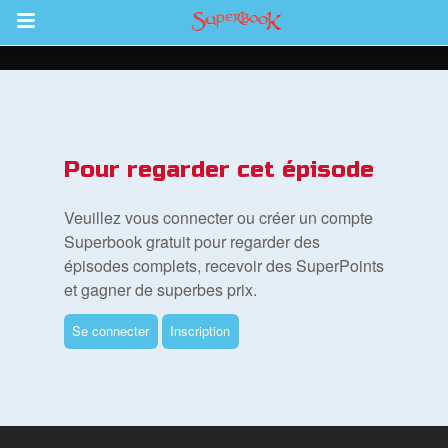
Return to Content
vre
Pour regarder cet épisode
des
Veuillez vous connecter ou créer un compte
Superbook gratuit pour regarder des
épisodes complets, recevoir des SuperPoints
et gagner de superbes prix.
Se connecter
Inscription
ble
book Bible App
xion