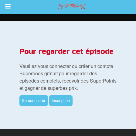
Return to Content
vre
Pour regarder cet épisode
des
Veuillez vous connecter ou créer un compte
Superbook gratuit pour regarder des
épisodes complets, recevoir des SuperPoints
et gagner de superbes prix.
Se connecter
Inscription
ble
book Bible App
xion