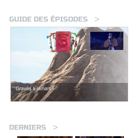
>
GUIDE DES ÉPISODES
Gravés à jamais !
>
DERNIERS