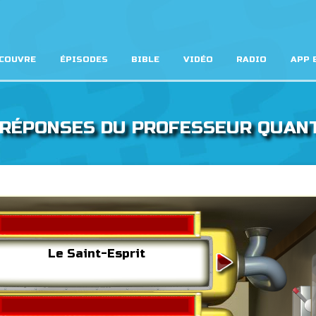
COUVRE
ÉPISODES
BIBLE
VIDÉO
RADIO
APP 
T RÉPONSES DU PROFESSEUR QUA
Le Saint-Esprit
Jésu