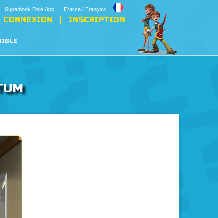
Superbook Bible App
France / Français
CONNEXION
INSCRIPTION
BIBLE
NTUM
s
La Bible