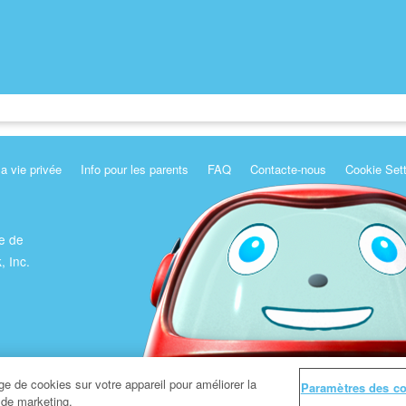
la vie privée
Info pour les parents
FAQ
Contacte-nous
Cookie Set
e de
, Inc.
e de cookies sur votre appareil pour améliorer la
Paramètres des c
s de marketing.