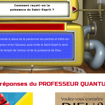
n
Comment reçoit-on la
puissance du Saint-Esprit ?
ande à Jésus de te pardonner tes péchés et d'être ton
neur et ton Sauveur, puis invite le Saint-Esprit à venir
à te remplir de l'amour et de la puissance de Dieu.
ouvre l'amour et le plan de Dieu pour toi
es 2:38
Galates 3:5
Luc 11:13
Jean 14:15-17
es 1:8
Actes 4:31
Galates 5:22-23
Matthieu 6:12
et réponses du PROFESSEUR QUANT
ésiens 3:14-18