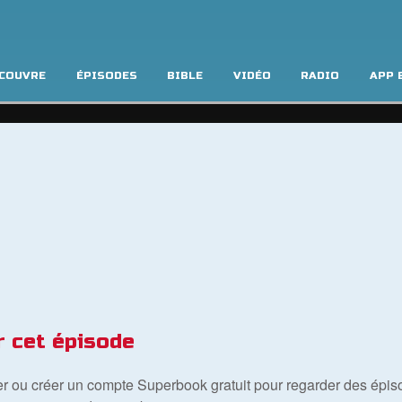
COUVRE
ÉPISODES
BIBLE
VIDÉO
RADIO
APP 
r cet épisode
er ou créer un compte Superbook gratuit pour regarder des épis