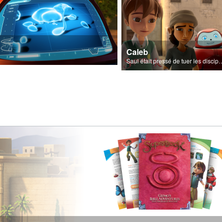
Caleb
Saul était pressé de tuer les di