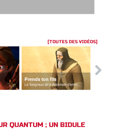
[TOUTES DES VIDÉOS]
Prends ton fils
Abraham
gneau pour le sacrifice.
Le Seigneur dit à Abraham d'emmener son fils à Moria.
EUR QUANTUM ; UN BIDULE