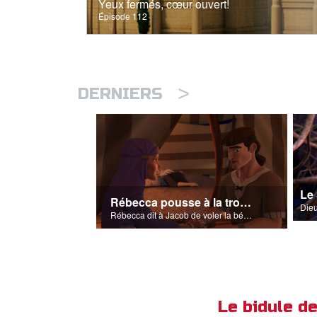
Yeux fermés, cœur ouvert!
Épisode 112
>
DERNIERS
Le
Rébecca pousse à la tromperie
Rébecca dit à Jacob de voler la bénédiction qu'Isaac voulait accorder à Ésaü.
Le bidule 