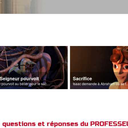
 Seigneur pourvoit
Sacrifice
Dieu pourvoit au bélier pour le sacrifice.
Isaac demande à Abraham où se trouve l'a
de questions et réponses du PROFESS