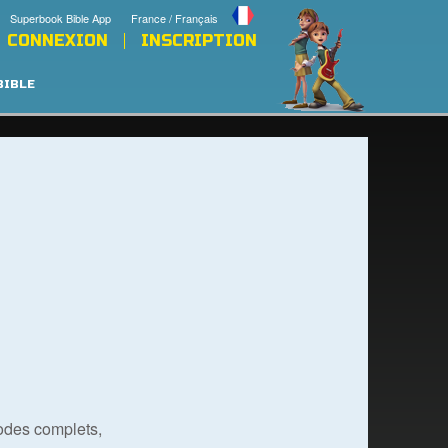
Superbook Bible App
France / Français
CONNEXION
INSCRIPTION
BIBLE
odes complets,