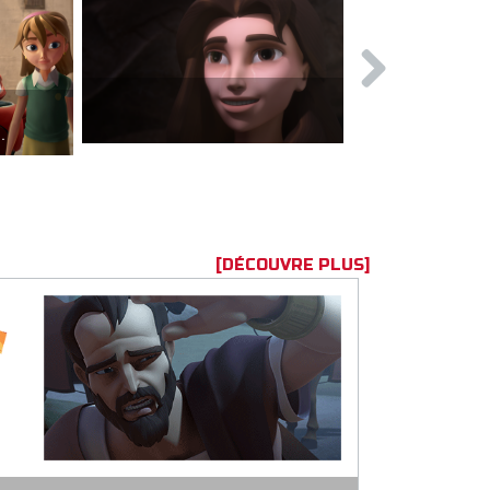
Les fléaux
sciples du Seigneur.
[DÉCOUVRE PLUS]