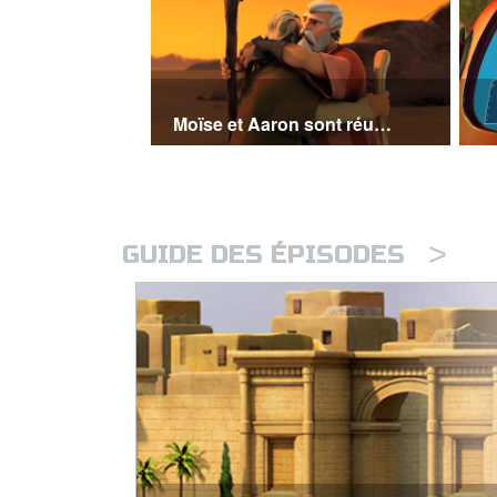
Moïse et Aaron sont réunis
>
GUIDE DES ÉPISODES