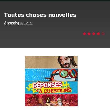
ption
Toutes choses nouvelles
er de langue
Apocalypse 21:1