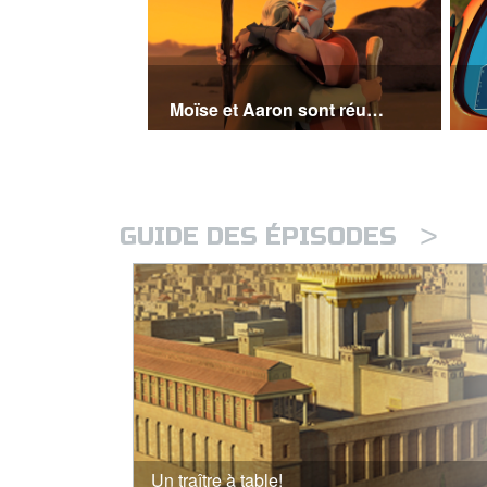
Moïse et Aaron sont réunis
>
GUIDE DES ÉPISODES
Un traître à table!