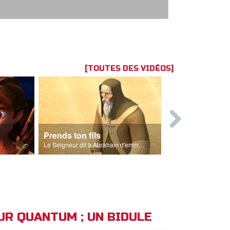
[TOUTES DES VIDÉOS]
Prends ton fils
Abraham
gneau pour le sacrifice.
Le Seigneur dit à Abraham d'emmener son fils à Moria.
EUR QUANTUM ; UN BIDULE