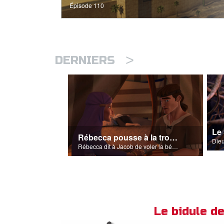
Épisode 110
>
DERNIERS
Le
Rébecca pousse à la tromperie
Rébecca dit à Jacob de voler la bénédiction qu'Isaac voulait accorder à Ésaü.
Le bidule 