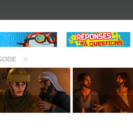
>
ISODE