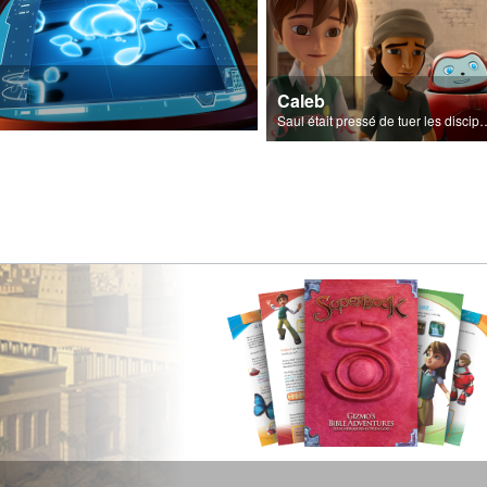
Caleb
Saul était pressé de tuer les di