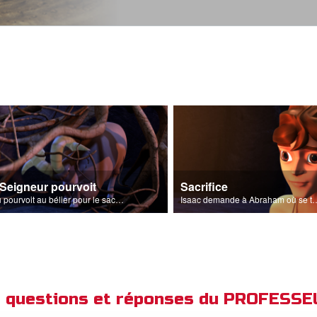
 Seigneur pourvoit
Sacrifice
Dieu pourvoit au bélier pour le sacrifice.
Isaac demande à Abraham où se trouve l'a
de questions et réponses du PROFESS