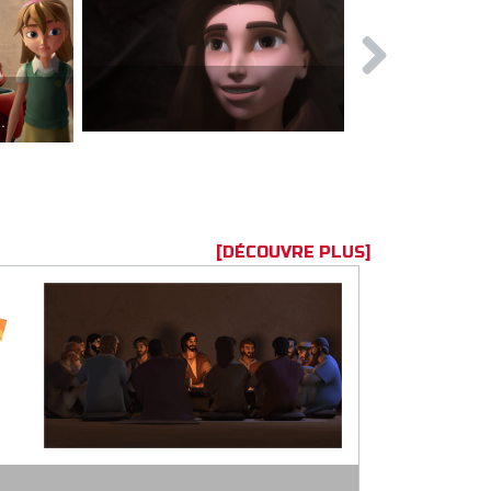
Les fléaux
sciples du Seigneur.
[DÉCOUVRE PLUS]