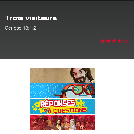
ption
Trois visiteurs
er de langue
Genèse 18:1-2