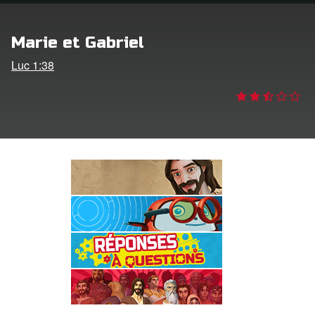
ption
Marie et Gabriel
er de langue
Luc 1:38