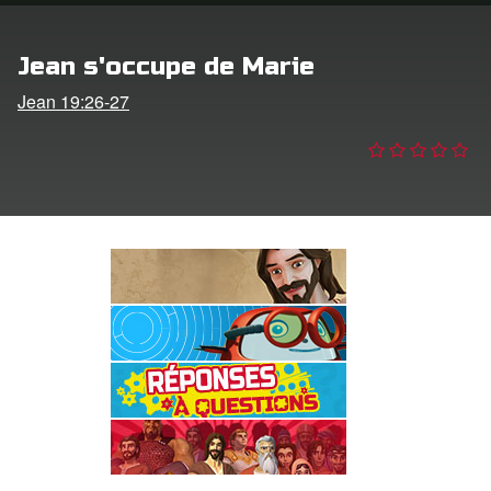
ption
Jean s'occupe de Marie
er de langue
Jean 19:26-27