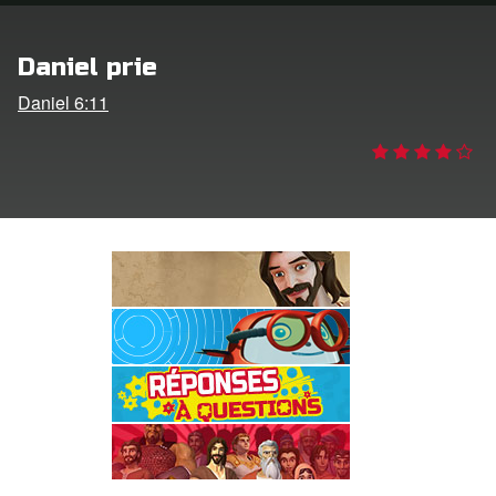
ption
Daniel prie
er de langue
Daniel 6:11