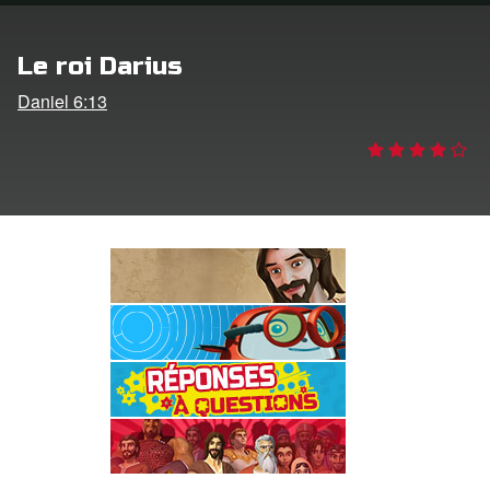
ption
Le roi Darius
er de langue
Daniel 6:13