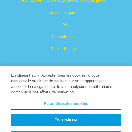
Politique en matière de protection de la vie privée
Info pour les parents
FAQ
Contacte-nous
Cookie Settings
En cliquant sur « Accepter tous les cookies », vous
acceptez le stockage de cookies sur votre appareil pour
améliorer la navigation sur le site, analyser son utilisation et
contribuer à nos efforts de marketing.
Superbook est une marque déposée de The Christian
Broadcasting Network, Inc.
Paramètres des cookies
Tous droits réservés.
À propos de CBN
Tout refuser
© Copyright 2026 The Christian Broadcasting Network.