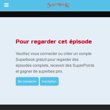
Return to Content
vre
Pour regarder cet épisode
des
Veuillez vous connecter ou créer un compte
Superbook gratuit pour regarder des
épisodes complets, recevoir des SuperPoints
et gagner de superbes prix.
Se connecter
Inscription
ble
book Bible App
xion