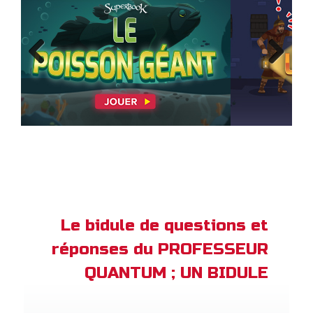
Previous
Next
Le bidule de questions et
réponses du PROFESSEUR
QUANTUM ; UN BIDULE