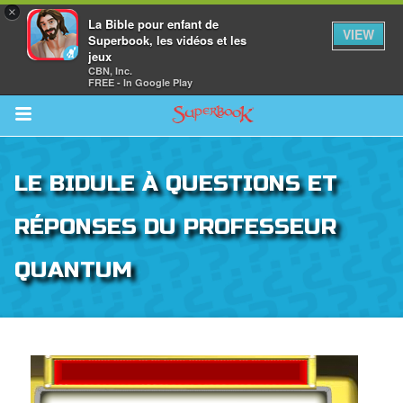
×
La Bible pour enfant de
VIEW
Superbook, les vidéos et les
jeux
CBN, Inc.
FREE - In Google Play
Return to Content
LE BIDULE À QUESTIONS ET
vre
RÉPONSES DU PROFESSEUR
des
QUANTUM