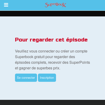
Return to Content
vre
Pour regarder cet épisode
des
Veuillez vous connecter ou créer un compte
Superbook gratuit pour regarder des
épisodes complets, recevoir des SuperPoints
et gagner de superbes prix.
Se connecter
Inscription
ble
book Bible App
xion