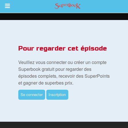
Return to Content
vre
Pour regarder cet épisode
des
Veuillez vous connecter ou créer un compte
Superbook gratuit pour regarder des
épisodes complets, recevoir des SuperPoints
et gagner de superbes prix.
Se connecter
Inscription
ble
book Bible App
xion