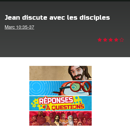
ption
Jean discute avec les disciples
er de langue
Marc 10:35-37