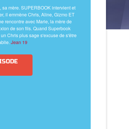
é, sa mère. SUPERBOOK intervient et
lier, il emmène Chris, Aline, Gizmo ET
e rencontre avec Marie, la mère de
ixion de son fils. Quand Superbook
 un Chris plus sage s'excuse de s'être
ablie.
Jean 19
ISODE