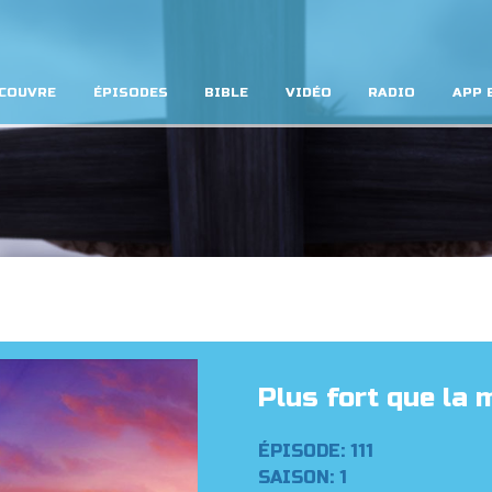
COUVRE
ÉPISODES
BIBLE
VIDÉO
RADIO
APP 
Plus fort que la m
ÉPISODE: 111
SAISON: 1