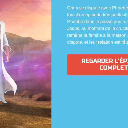
Chris se dispute avec Phoeb
lors d'un épisode très particu
Phoebé dans le passé pour un
Jésus, au moment de la crucif
ramène la famille à la maison,
disputé, et leur relation est rét
REGARDER L'ÉP
COMPLET