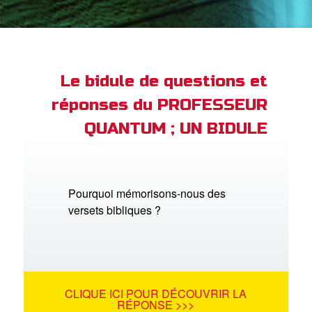
ble
book Bible App
xion
Le bidule de questions et
réponses du PROFESSEUR
ption
QUANTUM ; UN BIDULE
er de langue
Pourquoi mémorisons-nous des
versets bibliques ?
CLIQUE ICI POUR DÉCOUVRIR LA
RÉPONSE >>>