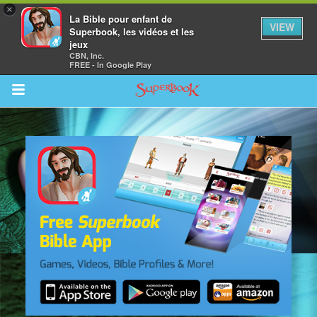
×
La Bible pour enfant de
VIEW
Superbook, les vidéos et les
jeux
CBN, Inc.
FREE - In Google Play
Return to Content
vre
des