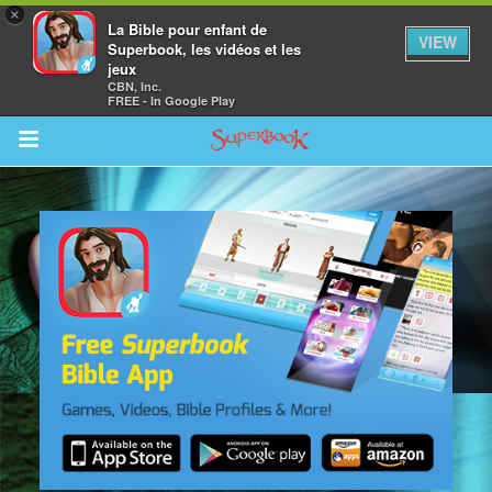
×
La Bible pour enfant de
VIEW
Superbook, les vidéos et les
jeux
CBN, Inc.
FREE - In Google Play
Return to Content
vre
des