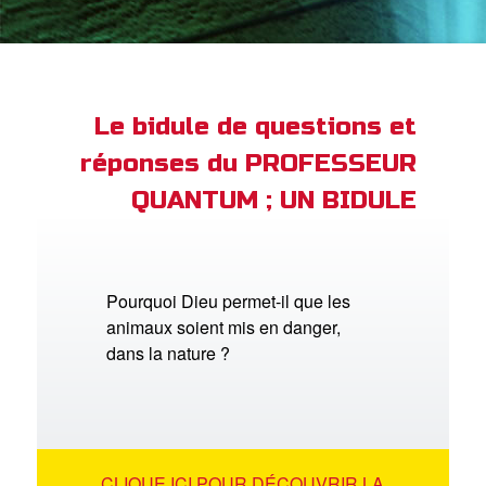
ble
book Bible App
xion
Le bidule de questions et
réponses du PROFESSEUR
ption
QUANTUM ; UN BIDULE
er de langue
Pourquoi Dieu permet-il que les
animaux soient mis en danger,
dans la nature ?
CLIQUE ICI POUR DÉCOUVRIR LA