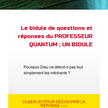
ble
book Bible App
xion
Le bidule de questions et
réponses du PROFESSEUR
ption
QUANTUM ; UN BIDULE
er de langue
Pourquoi Dieu ne détruit-il pas tout
simplement les méchants ?
CLIQUE ICI POUR DÉCOUVRIR LA
RÉPONSE >>>