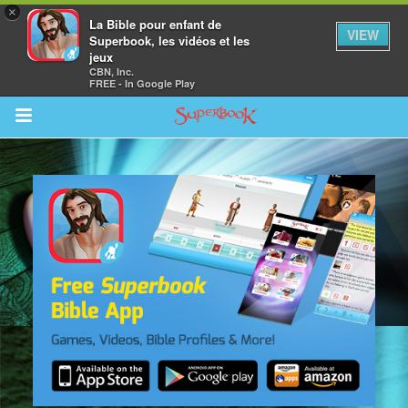
×
La Bible pour enfant de
VIEW
Superbook, les vidéos et les
jeux
CBN, Inc.
FREE - In Google Play
Return to Content
vre
des