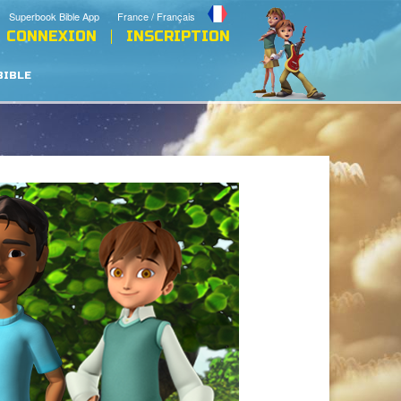
Superbook Bible App
France / Français
CONNEXION
INSCRIPTION
BIBLE