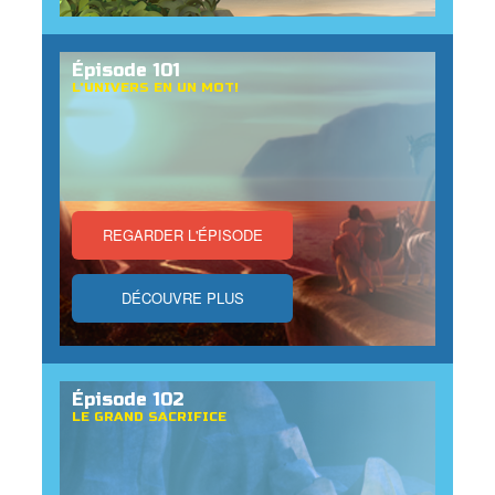
ption
Épisode 101
L'UNIVERS EN UN MOT!
er de langue
REGARDER L'ÉPISODE
DÉCOUVRE PLUS
Épisode 102
LE GRAND SACRIFICE