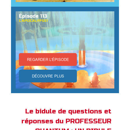
Épisode 113
L'APOCALYPSE!
REGARDER L'ÉPISODE
DÉCOUVRE PLUS
Le bidule de questions et
réponses du PROFESSEUR