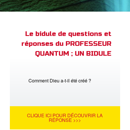
ble
book Bible App
xion
Le bidule de questions et
réponses du PROFESSEUR
ption
QUANTUM ; UN BIDULE
er de langue
Comment Dieu a-t-il été créé ?
CLIQUE ICI POUR DÉCOUVRIR LA
RÉPONSE >>>