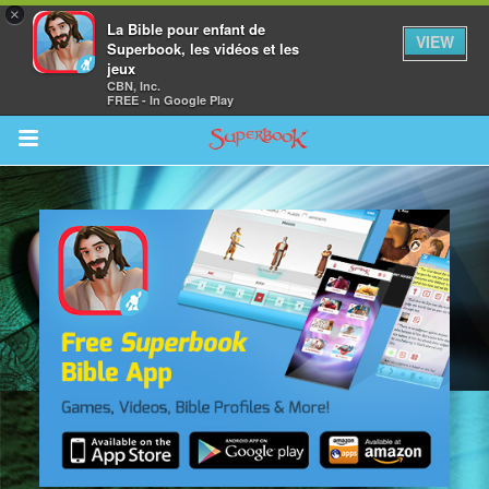
×
La Bible pour enfant de
VIEW
Superbook, les vidéos et les
jeux
CBN, Inc.
FREE - In Google Play
Return to Content
vre
des