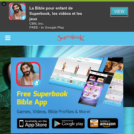
×
La Bible pour enfant de
VIEW
Superbook, les vidéos et les
jeux
CBN, Inc.
FREE - In Google Play
Return to Content
vre
des