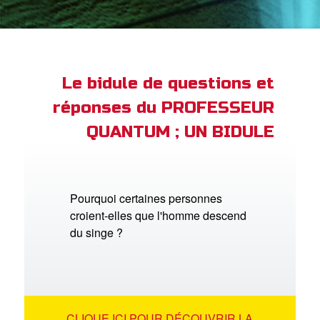
ble
book Bible App
xion
Le bidule de questions et
réponses du PROFESSEUR
ption
QUANTUM ; UN BIDULE
er de langue
Pourquoi certaines personnes
croient-elles que l'homme descend
du singe ?
CLIQUE ICI POUR DÉCOUVRIR LA