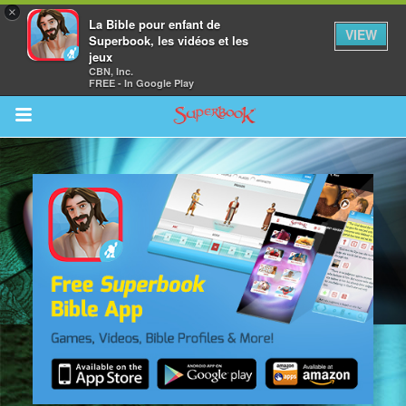
×
La Bible pour enfant de
VIEW
Superbook, les vidéos et les
jeux
CBN, Inc.
FREE - In Google Play
Return to Content
vre
des