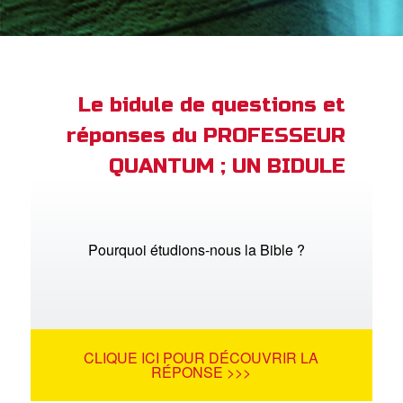
ble
book Bible App
xion
Le bidule de questions et
réponses du PROFESSEUR
ption
QUANTUM ; UN BIDULE
er de langue
Pourquoi étudions-nous la Bible ?
CLIQUE ICI POUR DÉCOUVRIR LA
RÉPONSE >>>