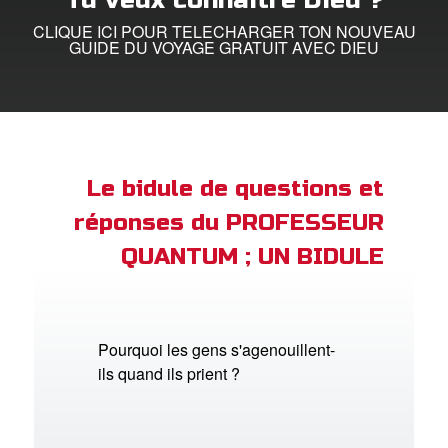
Tu veux connaître Dieu ?
CLIQUE ICI POUR TELECHARGER TON NOUVEAU
ption
GUIDE DU VOYAGE GRATUIT AVEC DIEU
er de langue
Le bidule de questions et
réponses du PROFESSEUR
QUANTUM ; UN BIDULE
Pourquoi les gens s'agenouillent-
ils quand ils prient ?