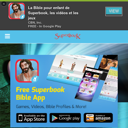
×
La Bible pour enfant de
VIEW
Superbook, les vidéos et les
jeux
CBN, Inc.
FREE - In Google Play
Return to Content
vre
des