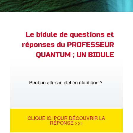
ble
book Bible App
xion
Le bidule de questions et
réponses du PROFESSEUR
ption
QUANTUM ; UN BIDULE
er de langue
Peut-on aller au ciel en étant bon ?
CLIQUE ICI POUR DÉCOUVRIR LA
RÉPONSE >>>