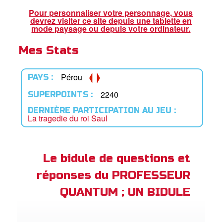
ble
Pour personnaliser votre personnage, vous
devrez visiter ce site depuis une tablette en
book Bible App
mode paysage ou depuis votre ordinateur.
Mes Stats
xion
ption
Pérou
PAYS :
er de langue
2240
SUPERPOINTS :
DERNIÈRE PARTICIPATION AU JEU :
La tragedie du roi Saul
Le bidule de questions et
réponses du PROFESSEUR
QUANTUM ; UN BIDULE