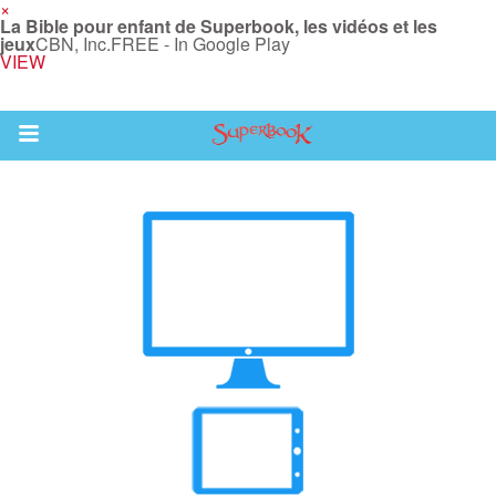
×
La Bible pour enfant de Superbook, les vidéos et les
jeux
CBN, Inc.
FREE - In Google Play
VIEW
Return to Content
vre
des