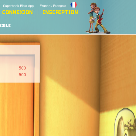
Superbook Bible App
France / Français
CONNEXION
INSCRIPTION
BIBLE
500
500