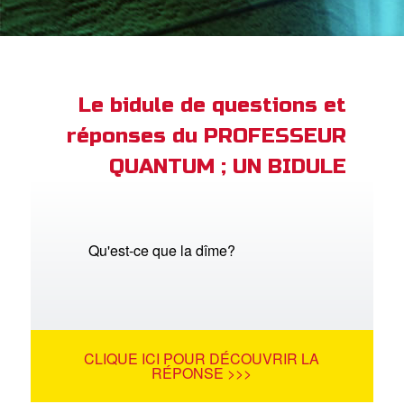
ble
book Bible App
xion
Le bidule de questions et
réponses du PROFESSEUR
ption
QUANTUM ; UN BIDULE
er de langue
Qu'est-ce que la dîme?
CLIQUE ICI POUR DÉCOUVRIR LA
RÉPONSE >>>