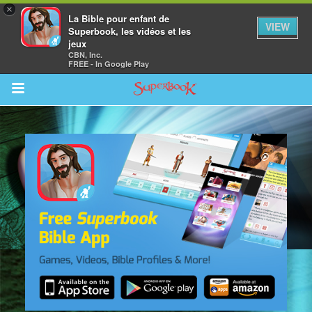
×
La Bible pour enfant de
VIEW
Superbook, les vidéos et les
jeux
CBN, Inc.
FREE - In Google Play
Return to Content
vre
des