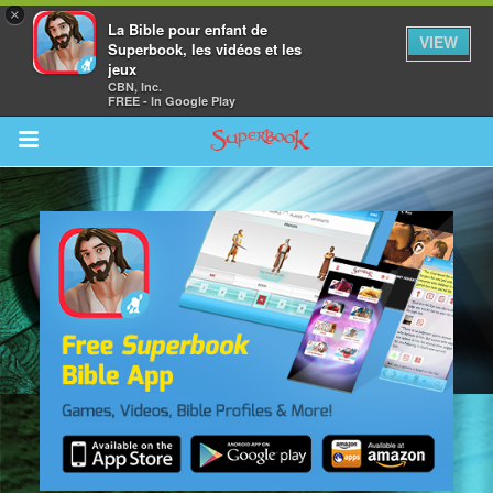
×
La Bible pour enfant de
VIEW
Superbook, les vidéos et les
jeux
CBN, Inc.
FREE - In Google Play
Return to Content
vre
des