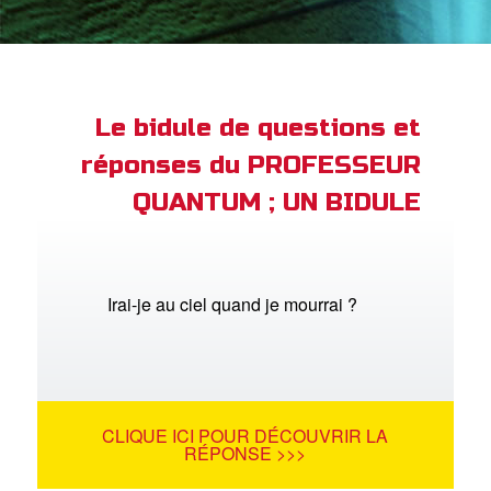
ble
book Bible App
xion
Le bidule de questions et
réponses du PROFESSEUR
ption
QUANTUM ; UN BIDULE
er de langue
Irai-je au ciel quand je mourrai ?
CLIQUE ICI POUR DÉCOUVRIR LA
RÉPONSE >>>