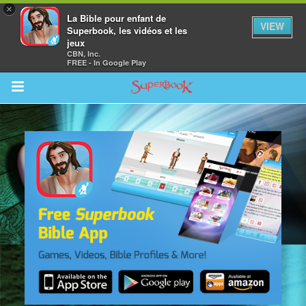
×
La Bible pour enfant de
VIEW
Superbook, les vidéos et les
jeux
CBN, Inc.
FREE - In Google Play
Return to Content
vre
des