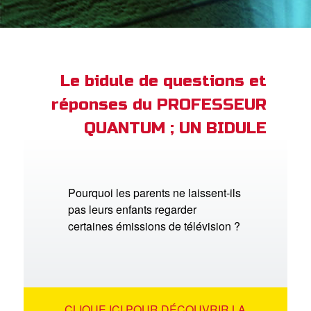
ble
book Bible App
xion
Le bidule de questions et
réponses du PROFESSEUR
ption
QUANTUM ; UN BIDULE
er de langue
Pourquoi les parents ne laissent-ils
pas leurs enfants regarder
certaines émissions de télévision ?
CLIQUE ICI POUR DÉCOUVRIR LA