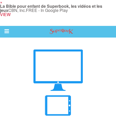
×
La Bible pour enfant de Superbook, les vidéos et les
jeux
CBN, Inc.
FREE - In Google Play
VIEW
Return to Content
vre
des