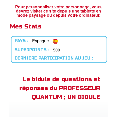
ble
Pour personnaliser votre personnage, vous
devrez visiter ce site depuis une tablette en
book Bible App
mode paysage ou depuis votre ordinateur.
Mes Stats
xion
ption
Espagne
PAYS :
er de langue
500
SUPERPOINTS :
DERNIÈRE PARTICIPATION AU JEU :
Le bidule de questions et
réponses du PROFESSEUR
QUANTUM ; UN BIDULE