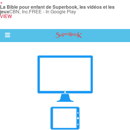
×
La Bible pour enfant de Superbook, les vidéos et les
jeux
CBN, Inc.
FREE - In Google Play
VIEW
Return to Content
vre
des