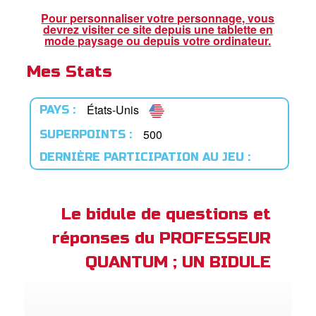
ble
Pour personnaliser votre personnage, vous
devrez visiter ce site depuis une tablette en
book Bible App
mode paysage ou depuis votre ordinateur.
Mes Stats
xion
ption
États-Unis
PAYS :
er de langue
500
SUPERPOINTS :
DERNIÈRE PARTICIPATION AU JEU :
Le bidule de questions et
réponses du PROFESSEUR
QUANTUM ; UN BIDULE